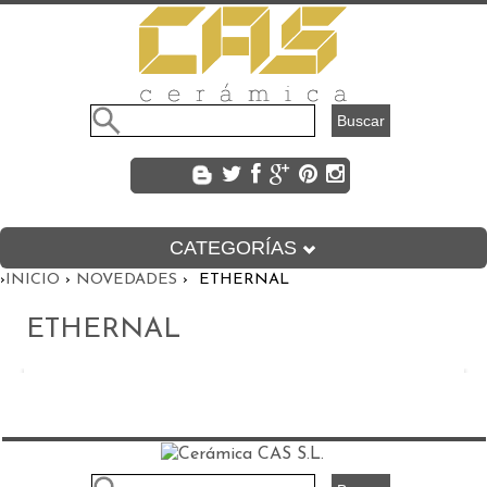
CATEGORÍAS
›
INICIO
›
NOVEDADES
› ETHERNAL
DESCUBRE CAS
CERÁMICA DECORATIVA
ETHERNAL
CERÁMICA ARTESANAL
HIDRÁULICOS
PIEZAS COMPLEMENTARIAS
FORMATOS
ÁREA PRIVADA