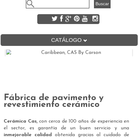
CATÁLOGO
DAVID CARSON
DESCUBRE CAS
CERÁMICA DECORATIVA
CERÁMICA ARTESANAL
HIDRÁULICOS
PIEZAS COMPLEMENTARIAS
Fábrica de pavimento y
FORMATOS
revestimiento cerámico
ÁREA PRIVADA
Cerámica Cas,
con cerca de 100 años de experiencia en
el sector, es garantía de un buen servicio y una
inmejorable calidad
obtenida gracias al cuidado de