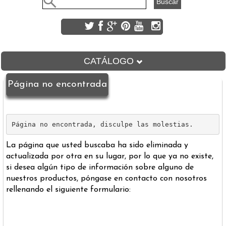
CATÁLOGO
DAVID CARSON
Página no encontrada
DESCUBRE CAS
CERÁMICA DECORATIVA
CERÁMICA ARTESANAL
Página no encontrada, disculpe las molestias. 
HIDRÁULICOS
La página que usted buscaba ha sido eliminada y
PIEZAS COMPLEMENTARIAS
actualizada por otra en su lugar, por lo que ya no existe,
FORMATOS
si desea algún tipo de información sobre alguno de
ÁREA PRIVADA
nuestros productos, póngase en contacto con nosotros
rellenando el siguiente formulario: