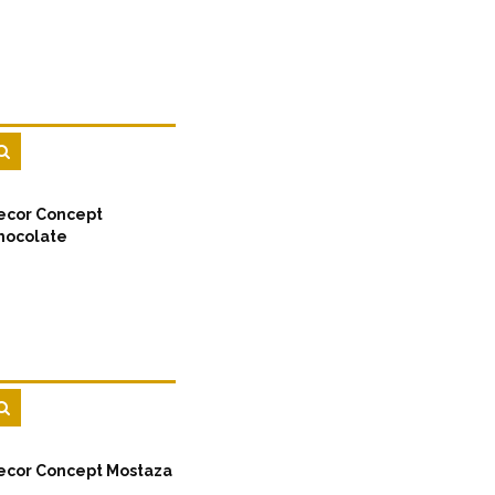
ecor Concept
hocolate
ecor Concept Mostaza