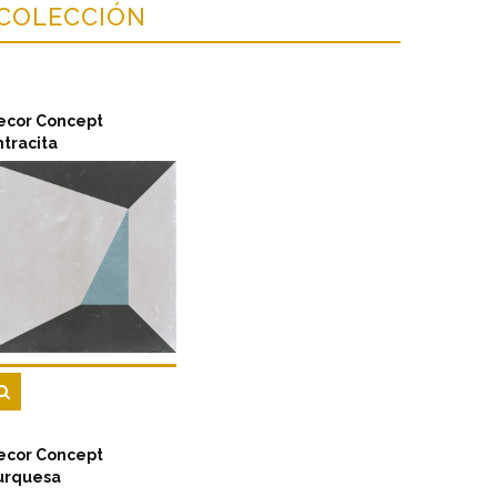
 COLECCIÓN
ecor Concept
ntracita
ecor Concept
urquesa