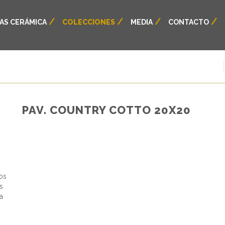
AS CERÁMICA
COLECCIONES
MEDIA
CONTACTO
PAV. COUNTRY COTTO 20X20
s
los
s
a