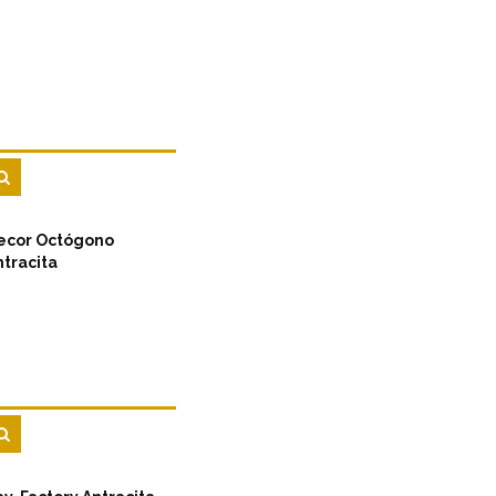
ecor Octógono
ntracita