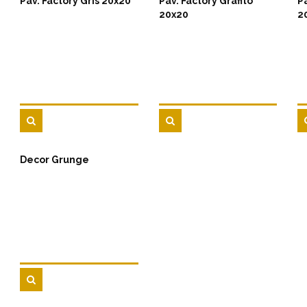
Pav. Factory Gris 20x20
Pav. Factory Grafito
Pa
20x20
2
Decor Grunge